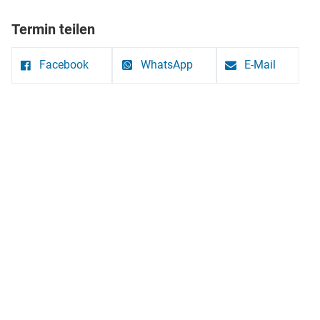
Termin teilen
Facebook
WhatsApp
E-Mail
Ev.-Luth. Kirchengemeinde Grube
Bei der Kirche 8
23749 Grube