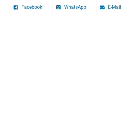
Facebook
WhatsApp
E-Mail
Ev.-Luth.
Kont
Kirchengemeinde
043
Grube
kirc
Bei der Kirche 8
http
23749 Grube