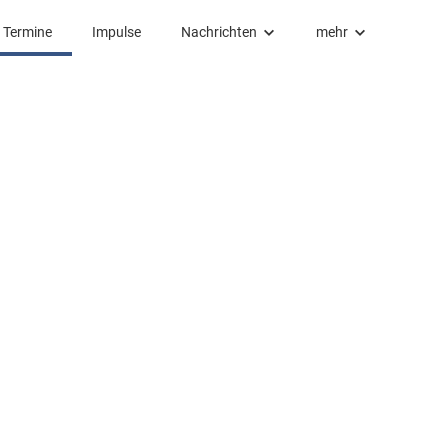
Termine
Impulse
Nachrichten
mehr
Nachrichten
mehr
Kirchengruß
Förderverein Pfadfinderarbeit
Förderverein Kirche
(Tansania)