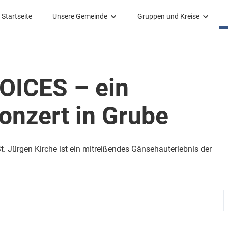
Startseite
Unsere Gemeinde
Gruppen und Kreise
Unsere Gemeinde
Gruppen und Kreise
St. Jürgen Kirche Grube
Pfadfinder
ICES – ein
Geroldkapelle Dahme
Kirchenmusik
onzert in Grube
Friedhof
Kirche mit Kindern
Kindergarten
Partnerschaftsarbeit Inyala 
Kirchengemeinderat
Seniorenkreis
t. Jürgen Kirche ist ein mitreißendes Gänsehauterlebnis der
KGR intern
Weltgebetstagsgruppe
Frauenfrühstuck / -arbeit
Wandergruppe