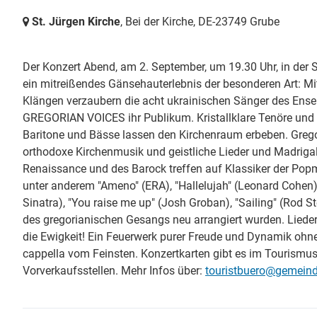
St. Jürgen Kirche
, Bei der Kirche,
DE-23749 Grube
Der Konzert Abend, am 2. September, um 19.30 Uhr, in der St
ein mitreißendes Gänsehauterlebnis der besonderen Art: M
Klängen verzaubern die acht ukrainischen Sänger des En
GREGORIAN VOICES ihr Publikum. Kristallklare Tenöre und
Baritone und Bässe lassen den Kirchenraum erbeben. Grego
orthodoxe Kirchenmusik und geistliche Lieder und Madrigal
Renaissance und des Barock treffen auf Klassiker der Pop
unter anderem "Ameno" (ERA), "Hallelujah" (Leonard Cohen)
Sinatra), "You raise me up" (Josh Groban), "Sailing" (Rod St
des gregorianischen Gesangs neu arrangiert wurden. Liede
die Ewigkeit! Ein Feuerwerk purer Freude und Dynamik ohne 
cappella vom Feinsten. Konzertkarten gibt es im Tourismu
Vorverkaufsstellen. Mehr Infos über:
touristbuero@gemeind