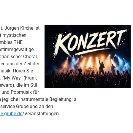
offener Adventskalender
. Jürgen Kirche ist
it mystischen
sembles THE
 stimmgewaltige
rianischer Choral,
en aus der Zeit der
musik: Hören Sie
, "My Way" (Frank
eward), die im Stil
r und Popmusik für
jegliche instrumentale Begleitung: a
sservice Grube und an den
e-grube.de
/Veranstaltungen.