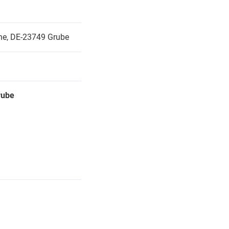
che,
DE-23749 Grube
rube