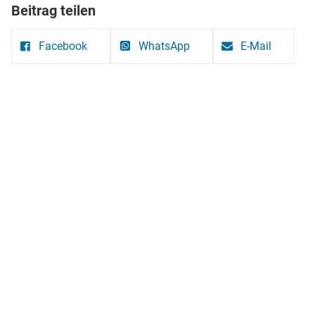
Beitrag teilen
Facebook
WhatsApp
E-Mail
Ev.-Luth. Kirchengemeinde Grube
Bei der Kirche 8
23749 Grube
Pastor Rüdiger Fuchs: 04364-479918